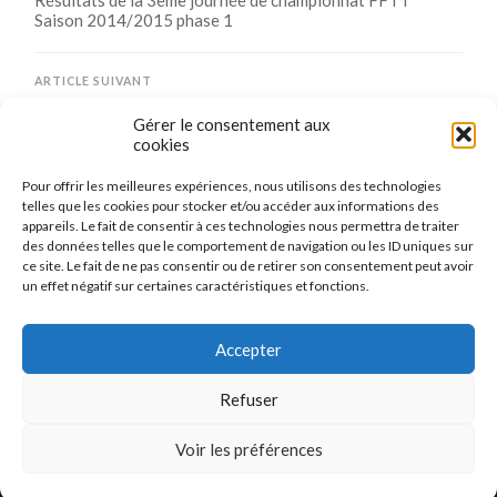
Saison 2014/2015 phase 1
ARTICLE SUIVANT
Détail de l’accès à notre salle
Gérer le consentement aux
cookies
Pour offrir les meilleures expériences, nous utilisons des technologies
Comments are closed.
telles que les cookies pour stocker et/ou accéder aux informations des
appareils. Le fait de consentir à ces technologies nous permettra de traiter
des données telles que le comportement de navigation ou les ID uniques sur
ce site. Le fait de ne pas consentir ou de retirer son consentement peut avoir
un effet négatif sur certaines caractéristiques et fonctions.
CONNEXION
Se connecter
Accepter
Refuser
Voir les préférences
© 2026
LE TENNIS DE TABLE DE MAIZIÈRES-LÈS-METZ