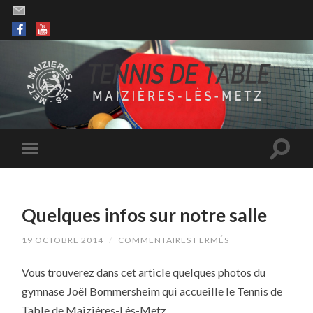
Quelques infos sur notre salle
SUR
19 OCTOBRE 2014
/
COMMENTAIRES FERMÉS
QUELQUES
INFOS
Vous trouverez dans cet article quelques photos du
SUR
NOTRE
gymnase Joël Bommersheim qui accueille le Tennis de
SALLE
Table de Maizières-Lès-Metz.