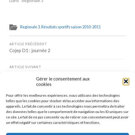
Dans "Regionale 3"
Regionale 3
,
Résultats sportifs saison 2010-2011
ARTICLE PRÉCÉDENT
Cojep D1 : journée 2
ARTICLE SUIVANT
Remise des nouveaux maillots et soirée Beaujolais
Gérer le consentement aux
cookies
Pour offrir les meilleures expériences, nous utilisons des technologies
Comments are closed.
telles que les cookies pour stocker et/ou accéder aux informations des
appareils. Le fait de consentir à ces technologies nous permettra de traiter
des données telles que le comportement de navigation ou les ID uniques sur
ce site. Le fait de ne pas consentir ou de retirer son consentement peut avoir
un effet négatif sur certaines caractéristiques et fonctions.
CONNEXION