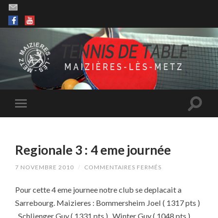
Regionale 3 : 4 eme journée
SUR
7 NOVEMBRE 2010
/
COMMENTAIRES FERMÉS
REGIONALE
3
Pour cette 4 eme journee notre club se deplacait a
:
4
Sarrebourg. Maizieres : Bommersheim Joel ( 1317 pts )
EME
JOURNÉE
, Schlienger Guy ( 1331 pts ) , Winter Guy ( 1048 pts ) ,