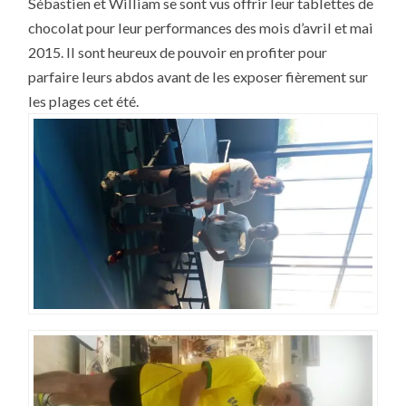
Sébastien et William se sont vus offrir leur tablettes de
DE
LA
chocolat pour leur performances des mois d’avril et mai
TABLETTE
DE
2015. Il sont heureux de pouvoir en profiter pour
CHOCOLAT
DES
parfaire leurs abdos avant de les exposer fièrement sur
MOIS
D’AVRIL
les plages cet été.
ET
MAI
2015