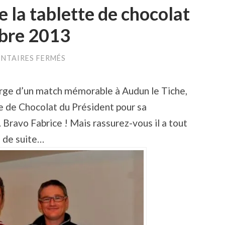
e la tablette de chocolat
mbre 2013
SUR
NTAIRES FERMÉS
REMISE
OFFICIELLE
DE
rge d’un match mémorable à Audun le Tiche,
LA
TABLETTE
te de Chocolat du Président pour sa
DE
CHOCOLAT
Bravo Fabrice ! Mais rassurez-vous il a tout
DU
MOIS
s de suite…
DE
SEPTEMBRE
2013