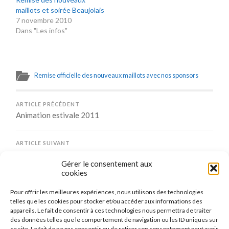
maillots et soirée Beaujolais
7 novembre 2010
Dans "Les infos"
Remise officielle des nouveaux maillots avec nos sponsors
ARTICLE PRÉCÉDENT
Animation estivale 2011
ARTICLE SUIVANT
Quelques photos du challenge des écoles 2011
Gérer le consentement aux
cookies
Pour offrir les meilleures expériences, nous utilisons des technologies
Comments are closed.
telles que les cookies pour stocker et/ou accéder aux informations des
appareils. Le fait de consentir à ces technologies nous permettra de traiter
des données telles que le comportement de navigation ou les ID uniques sur
ce site. Le fait de ne pas consentir ou de retirer son consentement peut avoir