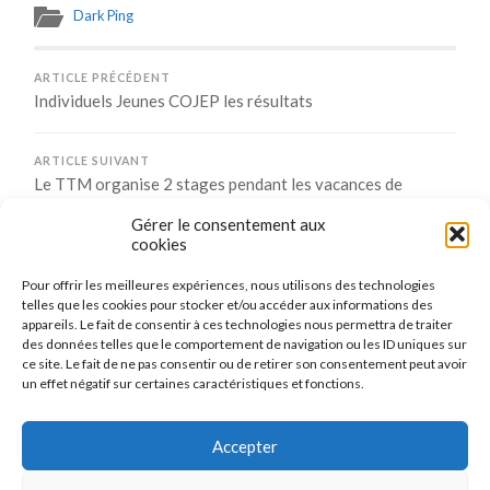
Dark Ping
ARTICLE PRÉCÉDENT
Individuels Jeunes COJEP les résultats
ARTICLE SUIVANT
Le TTM organise 2 stages pendant les vacances de
février 2017
Gérer le consentement aux
cookies
Pour offrir les meilleures expériences, nous utilisons des technologies
Comments are closed.
telles que les cookies pour stocker et/ou accéder aux informations des
appareils. Le fait de consentir à ces technologies nous permettra de traiter
des données telles que le comportement de navigation ou les ID uniques sur
ce site. Le fait de ne pas consentir ou de retirer son consentement peut avoir
un effet négatif sur certaines caractéristiques et fonctions.
CONNEXION
Se connecter
Accepter