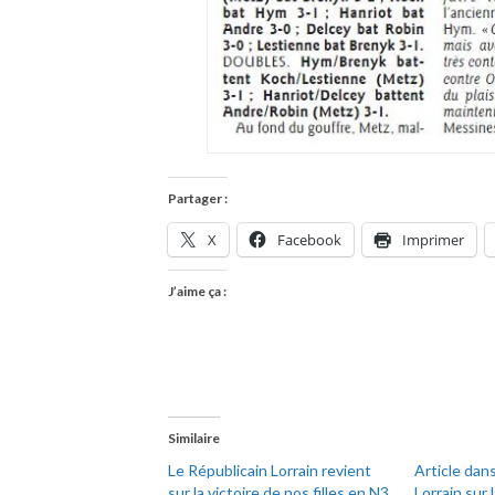
Partager :
X
Facebook
Imprimer
J’aime ça :
Similaire
Le Républicain Lorrain revient
Article dans
sur la victoire de nos filles en N3
Lorrain sur 