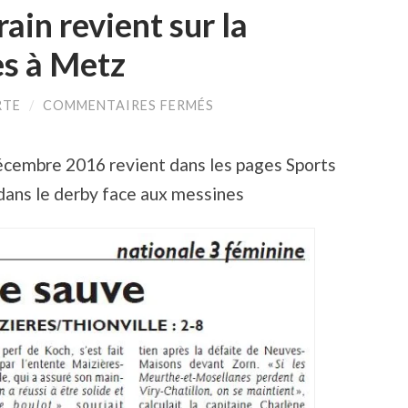
ain revient sur la
les à Metz
SUR
RTE
/
COMMENTAIRES FERMÉS
LE
RÉPUBLICAIN
LORRAIN
décembre 2016 revient dans les pages Sports
REVIENT
SUR
 dans le derby face aux messines
LA
VICTOIRE
DE
NOS
FILLES
À
METZ