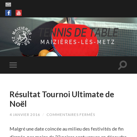
Résultat Tournoi Ultimate de
Noël
SUR
4 JANVIER 2016
/
COMMENTAIRES FERMÉS
RÉSULTAT
TOURNOI
Malgré une date coincée au milieu des festivités de fin
ULTIMATE
DE
d’année, pas moins de 22 paires sont venues en découdre