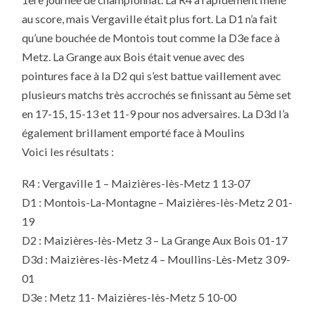
JOURNÉE
DE
au score, mais Vergaville était plus fort. La D1 n’a fait
CHAMPIONNAT
SAISON
qu’une bouchée de Montois tout comme la D3e face à
2011/2012
Metz. La Grange aux Bois était venue avec des
pointures face à la D2 qui s’est battue vaillement avec
plusieurs matchs très accrochés se finissant au 5ème set
en 17-15, 15-13 et 11-9 pour nos adversaires. La D3d l’a
également brillament emporté face à Moulins
Voici les résultats :
R4 : Vergaville 1 – Maizières-lès-Metz 1 13-07
D1 : Montois-La-Montagne – Maizières-lès-Metz 2 01-
19
D2 : Maizières-lès-Metz 3 – La Grange Aux Bois 01-17
D3d : Maizières-lès-Metz 4 – Moullins-Lès-Metz 3 09-
01
D3e : Metz 11- Maizières-lès-Metz 5 10-00