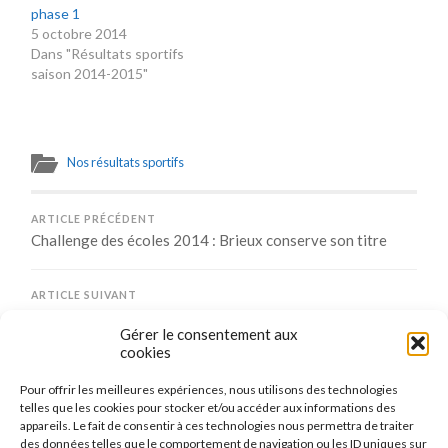
phase 1
5 octobre 2014
Dans "Résultats sportifs
saison 2014-2015"
Nos résultats sportifs
ARTICLE PRÉCÉDENT
Challenge des écoles 2014 : Brieux conserve son titre
ARTICLE SUIVANT
Vos points sont à jour pour le mois de mars 2014
Gérer le consentement aux
cookies
Pour offrir les meilleures expériences, nous utilisons des technologies
Comments are closed.
telles que les cookies pour stocker et/ou accéder aux informations des
appareils. Le fait de consentir à ces technologies nous permettra de traiter
des données telles que le comportement de navigation ou les ID uniques sur