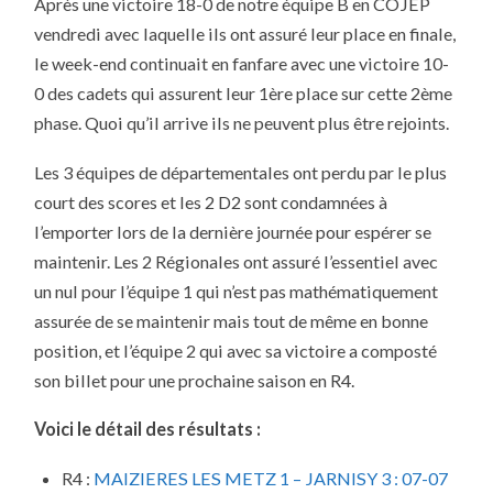
Après une victoire 18-0 de notre équipe B en COJEP
LA
6ÈME
vendredi avec laquelle ils ont assuré leur place en finale,
JOURNÉE
DE
le week-end continuait en fanfare avec une victoire 10-
CHAMPIONNAT
FFTT
0 des cadets qui assurent leur 1ère place sur cette 2ème
SAISON
2013/2014
phase. Quoi qu’il arrive ils ne peuvent plus être rejoints.
PHASE
2
Les 3 équipes de départementales ont perdu par le plus
court des scores et les 2 D2 sont condamnées à
l’emporter lors de la dernière journée pour espérer se
maintenir. Les 2 Régionales ont assuré l’essentiel avec
un nul pour l’équipe 1 qui n’est pas mathématiquement
assurée de se maintenir mais tout de même en bonne
position, et l’équipe 2 qui avec sa victoire a composté
son billet pour une prochaine saison en R4.
Voici le détail des résultats :
R4 :
MAIZIERES LES METZ 1 – JARNISY 3 : 07-07