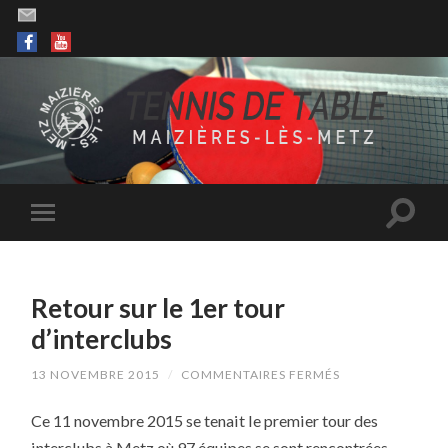
Retour sur le 1er tour
d’interclubs
SUR
13 NOVEMBRE 2015
/
COMMENTAIRES FERMÉS
RETOUR
SUR
Ce 11 novembre 2015 se tenait le premier tour des
LE
1ER
interclubs à Metz où 97 équipes se sont rencontrées