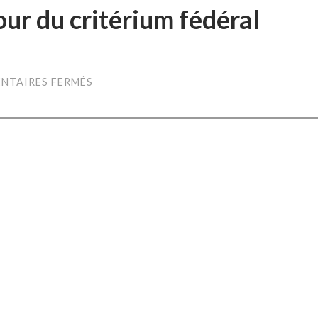
our du critérium fédéral
SUR
NTAIRES FERMÉS
RETOUR
SUR
LE
1ER
TOUR
DU
CRITÉRIUM
FÉDÉRAL
DÉPARTEMENTAL