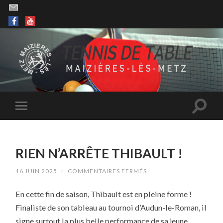
RIEN N’ARRÊTE THIBAULT !
SUR
16 JUIN 2025
/
COMMENTAIRES FERMÉS
RIEN
N’ARRÊTE
En cette fin de saison, Thibault est en pleine forme !
THIBAULT
!
Finaliste de son tableau au tournoi d’Audun-le-Roman, il
signe surtout la plus belle performance de sa jeune