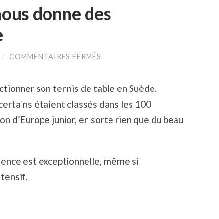
nous donne des
e
SUR
/
COMMENTAIRES FERMÉS
ROMARIC
VINCHON
NOUS
ctionner son tennis de table en Suède.
DONNE
DES
certains étaient classés dans les 100
NOUVELLES
DE
on d’Europe junior, en sorte rien que du beau
SUÈDE
ience est exceptionnelle, même si
tensif.