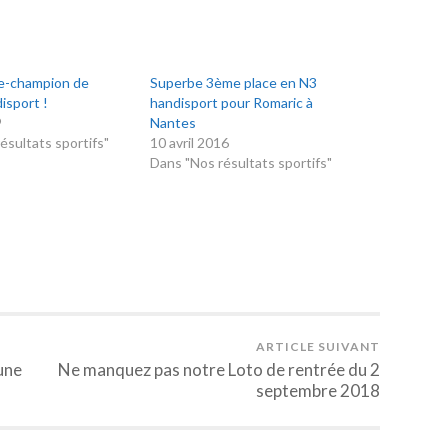
ce-champion de
Superbe 3ème place en N3
isport !
handisport pour Romaric à
9
Nantes
ésultats sportifs"
10 avril 2016
Dans "Nos résultats sportifs"
ARTICLE SUIVANT
une
Ne manquez pas notre Loto de rentrée du 2
septembre 2018