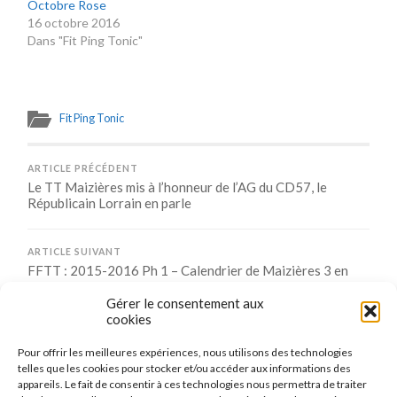
Octobre Rose
16 octobre 2016
Dans "Fit Ping Tonic"
Fit Ping Tonic
ARTICLE PRÉCÉDENT
Le TT Maizières mis à l’honneur de l’AG du CD57, le
Républicain Lorrain en parle
ARTICLE SUIVANT
FFTT : 2015-2016 Ph 1 – Calendrier de Maizières 3 en
Elite Dept
Gérer le consentement aux
cookies
Pour offrir les meilleures expériences, nous utilisons des technologies
Comments are closed.
telles que les cookies pour stocker et/ou accéder aux informations des
appareils. Le fait de consentir à ces technologies nous permettra de traiter