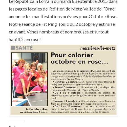
Le Républicain Lorrain du mardi 8 septembre 2015 dans
FIT
PING
les pages locales de l’édition de Metz-Vallée de l’Orne
TONIC
POUR
annonce les manifestations prévues pour Octobre Rose.
OCTOBRE
ROSE
Notre séance de Fit Ping Tonic du 2 octobre y est mise
ANNONCÉE
DANS
en avant. Venez nombreux et nombreuses et surtout
LE
habillés en rose !
RÉPUBLICAIN
LORRAIN