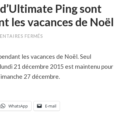
 d’Ultimate Ping sont
t les vacances de Noël
SUR
NTAIRES FERMÉS
SEULES
LES
SÉANCES
pendant les vacances de Noël. Seul
D’ULTIMATE
PING
 lundi 21 décembre 2015 est maintenu pour
SONT
MAINTENUES
 dimanche 27 décembre.
PENDANT
LES
VACANCES
DE
NOËL
WhatsApp
E-mail