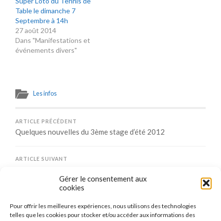
Super Loto du Tennis de
Table le dimanche 7
Septembre à 14h
27 août 2014
Dans "Manifestations et
événements divers"
Les infos
ARTICLE PRÉCÉDENT
Quelques nouvelles du 3ème stage d’été 2012
ARTICLE SUIVANT
Retour sur le Loto 2012 du TTM
Gérer le consentement aux
cookies
Pour offrir les meilleures expériences, nous utilisons des technologies
Comments are closed.
telles que les cookies pour stocker et/ou accéder aux informations des