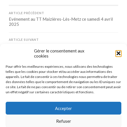
ARTICLE PRÉCÉDENT
Evénement au TT Maizières-Lès-Metz ce samedi 4 avril
2025
ARTICLE SUIVANT
Innovation inédite au TT Maizières-Lès-Metz
Gérer le consentement aux
cookies
Pour offrir les meilleures expériences, nous utilisons des technologies
Comments are closed.
telles que les cookies pour stocker et/ou accéder aux informations des
appareils. Le fait de consentir à ces technologies nous permettra de traiter
des données telles que le comportement de navigation ou les ID uniques sur
ce site. Le fait de ne pas consentir ou de retirer son consentement peut avoir
un effet négatif sur certaines caractéristiques et fonctions.
CONNEXION
Se connecter
Accepter
Refuser