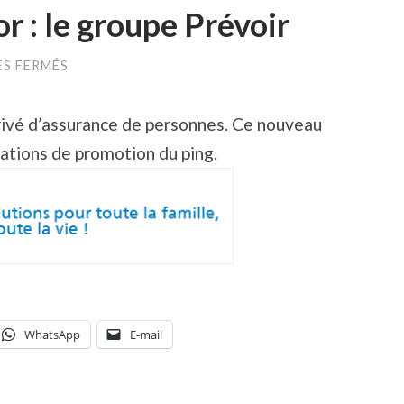
 : le groupe Prévoir
SUR
S FERMÉS
UN
NOUVEAU
SPONSOR
rivé d’assurance de personnes. Ce nouveau
:
LE
rations de promotion du ping.
GROUPE
PRÉVOIR
WhatsApp
E-mail