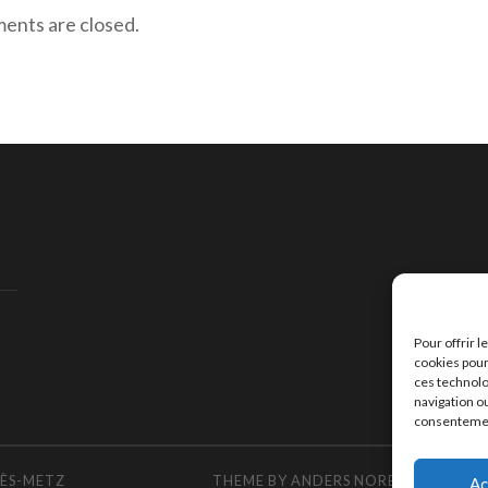
nts are closed.
Pour offrir 
cookies pour
ces technolo
navigation ou
consentement
LÈS-METZ
THEME BY
ANDERS NOREN
ADAPTED
Ac