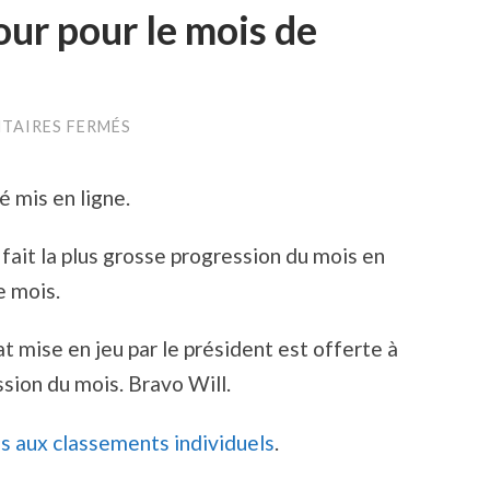
our pour le mois de
SUR
TAIRES FERMÉS
VOS
POINTS
SONT
é mis en ligne.
À
JOUR
POUR
it la plus grosse progression du mois en
LE
MOIS
e mois.
DE
DÉCEMBRE
2012
t mise en jeu par le président est offerte à
ssion du mois. Bravo Will.
ès aux classements individuels
.