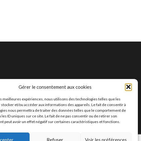
Gérer le consentement aux cookies
les meilleures expériences, nous utilisons des technologies telles que les
 stocker et/ou accéder aux informations des appareils. Le fait de consentir à
gies nous permettra de traiter des données telles que le comportement de
 les ID uniques sur ce site. Le fait de ne pas consentir ou de retirer son
 peut avoir un effet négatif sur certaines caractéristiques et fonctions.
 BY
SLAIM HANI
&
BENMOUSSA AMINE
—
UP ↑
cepter
Refuser
Voir les préférences