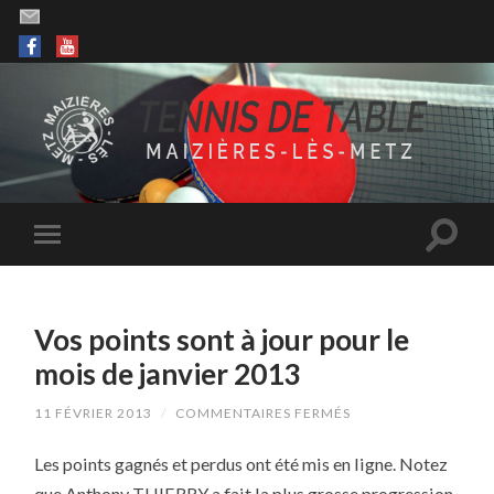
Vos points sont à jour pour le
mois de janvier 2013
SUR
11 FÉVRIER 2013
/
COMMENTAIRES FERMÉS
VOS
POINTS
Les points gagnés et perdus ont été mis en ligne. Notez
SONT
À
que Anthony THIERRY a fait la plus grosse progression