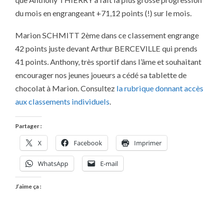
JOUR
POUR
du mois en engrangeant +71,12 points (!) sur le mois.
LE
MOIS
DE
Marion SCHMITT 2ème dans ce classement engrange
JANVIER
2013
42 points juste devant Arthur BERCEVILLE qui prends
41 points. Anthony, très sportif dans l’âme et souhaitant
encourager nos jeunes joueurs a cédé sa tablette de
chocolat à Marion. Consultez
la rubrique donnant accès
aux classements individuels
.
Partager :
X
Facebook
Imprimer
WhatsApp
E-mail
J’aime ça :