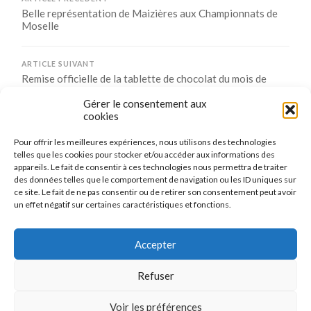
Belle représentation de Maizières aux Championnats de
Moselle
ARTICLE SUIVANT
Remise officielle de la tablette de chocolat du mois de
janvier
Gérer le consentement aux
cookies
Pour offrir les meilleures expériences, nous utilisons des technologies
Comments are closed.
telles que les cookies pour stocker et/ou accéder aux informations des
appareils. Le fait de consentir à ces technologies nous permettra de traiter
des données telles que le comportement de navigation ou les ID uniques sur
ce site. Le fait de ne pas consentir ou de retirer son consentement peut avoir
un effet négatif sur certaines caractéristiques et fonctions.
CONNEXION
Se connecter
Accepter
Refuser
Voir les préférences