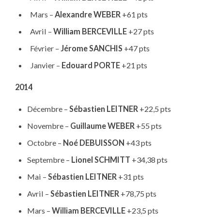
Mars –
Alexandre WEBER
+61 pts
Avril –
William BERCEVILLE
+27 pts
Février –
Jérome SANCHIS
+47 pts
Janvier –
Edouard PORTE
+21 pts
2014
Décembre –
Sébastien LEITNER
+22,5 pts
Novembre –
Guillaume WEBER
+55 pts
Octobre –
Noé DEBUISSON
+43 pts
Septembre –
Lionel SCHMITT
+34,38 pts
Mai –
Sébastien LEITNER
+31 pts
Avril –
Sébastien LEITNER
+78,75 pts
Mars –
William BERCEVILLE
+23,5 pts