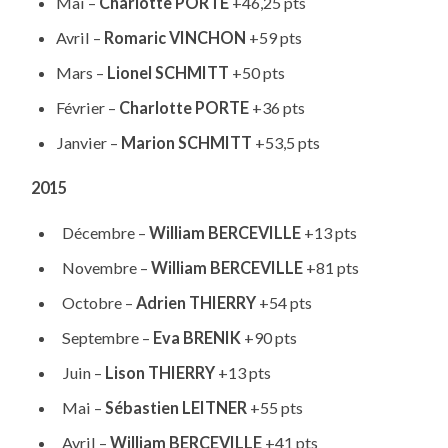
Mai –
Charlotte PORTE
+46,25 pts
Avril –
Romaric VINCHON
+59 pts
Mars –
Lionel SCHMITT
+50 pts
Février –
Charlotte PORTE
+36 pts
Janvier –
Marion SCHMITT
+53,5 pts
2015
Décembre –
William BERCEVILLE
+13 pts
Novembre –
William BERCEVILLE
+81 pts
Octobre –
Adrien THIERRY
+54 pts
Septembre –
Eva BRENIK
+90 pts
Juin –
Lison THIERRY
+13 pts
Mai –
Sébastien LEITNER
+55 pts
Avril –
William BERCEVILLE
+41 pts