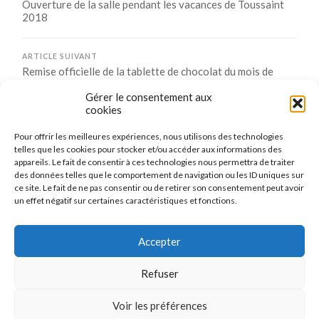
Ouverture de la salle pendant les vacances de Toussaint
2018
ARTICLE SUIVANT
Remise officielle de la tablette de chocolat du mois de
septembre 2018
Gérer le consentement aux
cookies
Pour offrir les meilleures expériences, nous utilisons des technologies
Comments are closed.
telles que les cookies pour stocker et/ou accéder aux informations des
appareils. Le fait de consentir à ces technologies nous permettra de traiter
des données telles que le comportement de navigation ou les ID uniques sur
ce site. Le fait de ne pas consentir ou de retirer son consentement peut avoir
un effet négatif sur certaines caractéristiques et fonctions.
CONNEXION
Se connecter
Accepter
Refuser
Voir les préférences
© 2026
LE TENNIS DE TABLE DE MAIZIÈRES-LÈS-METZ