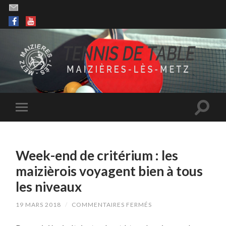
Week-end de critérium : les
maizièrois voyagent bien à tous
les niveaux
SUR
19 MARS 2018
/
COMMENTAIRES FERMÉS
WEEK-
END