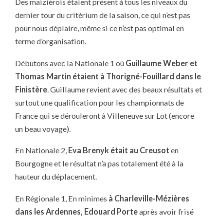
Des maizièrois étaient présent à tous les niveaux du
DE
CRITÉRIUM
dernier tour du critérium de la saison, ce qui n’est pas
:
LES
pour nous déplaire, même si ce n’est pas optimal en
MAIZIÈROIS
VOYAGENT
terme d’organisation.
BIEN
À
TOUS
Débutons avec la Nationale 1 où
Guillaume Weber et
LES
NIVEAUX
Thomas Martin étaient à Thorigné-Fouillard dans le
Finistère
. Guillaume revient avec des beaux résultats et
surtout une qualification pour les championnats de
France qui se dérouleront à Villeneuve sur Lot (encore
un beau voyage).
En Nationale 2,
Eva Brenyk était au Creusot
en
Bourgogne et le résultat n’a pas totalement été à la
hauteur du déplacement.
En Régionale 1, En minimes
à Charleville-Mézières
dans les Ardennes, Edouard Porte
après avoir frisé