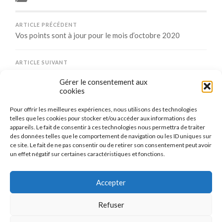
ARTICLE PRÉCÉDENT
Vos points sont à jour pour le mois d’octobre 2020
ARTICLE SUIVANT
Information COVID-19 : réouverture partielle
Gérer le consentement aux
cookies
Pour offrir les meilleures expériences, nous utilisons des technologies
Comments are closed.
telles que les cookies pour stocker et/ou accéder aux informations des
appareils. Le fait de consentir à ces technologies nous permettra de traiter
des données telles que le comportement de navigation ou les ID uniques sur
ce site. Le fait de ne pas consentir ou de retirer son consentement peut avoir
un effet négatif sur certaines caractéristiques et fonctions.
CONNEXION
Se connecter
Accepter
Refuser