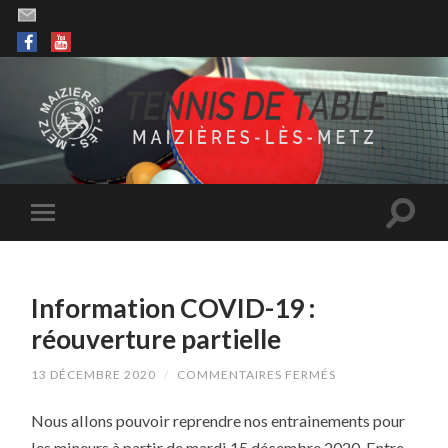
Information COVID-19 :
réouverture partielle
SUR
13 DÉCEMBRE 2020
/
COMMENTAIRES FERMÉS
INFORMATION
COVID-
Nous allons pouvoir reprendre nos entrainements pour
19
:
les mineurs à partir de mardi 15 décembre 2020. Entre