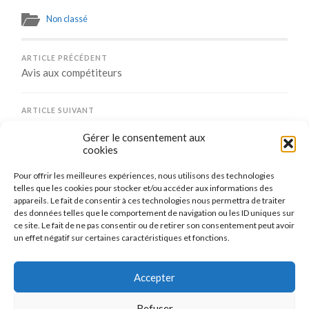
Non classé
ARTICLE PRÉCÉDENT
Avis aux compétiteurs
ARTICLE SUIVANT
Il est temps de se revoir
Gérer le consentement aux
cookies
Pour offrir les meilleures expériences, nous utilisons des technologies
Comments are closed.
telles que les cookies pour stocker et/ou accéder aux informations des
appareils. Le fait de consentir à ces technologies nous permettra de traiter
des données telles que le comportement de navigation ou les ID uniques sur
ce site. Le fait de ne pas consentir ou de retirer son consentement peut avoir
un effet négatif sur certaines caractéristiques et fonctions.
CONNEXION
Se connecter
Accepter
Refuser