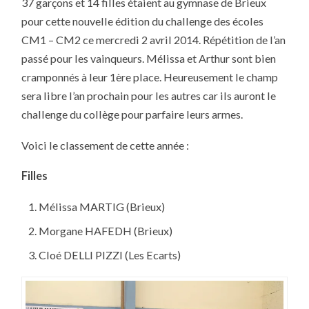
37 garçons et 14 filles étaient au gymnase de Brieux
DES
CM1/CM2
pour cette nouvelle édition du challenge des écoles
AU
CHALLENGE
CM1 – CM2 ce mercredi 2 avril 2014. Répétition de l’an
DES
ÉCOLES
passé pour les vainqueurs. Mélissa et Arthur sont bien
cramponnés à leur 1ère place. Heureusement le champ
sera libre l’an prochain pour les autres car ils auront le
challenge du collège pour parfaire leurs armes.
Voici le classement de cette année :
Filles
Mélissa MARTIG (Brieux)
Morgane HAFEDH (Brieux)
Cloé DELLI PIZZI (Les Ecarts)