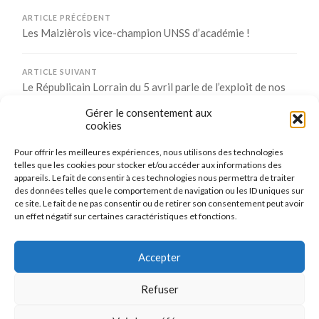
ARTICLE PRÉCÉDENT
Les Maizièrois vice-champion UNSS d’académie !
ARTICLE SUIVANT
Le Républicain Lorrain du 5 avril parle de l’exploit de nos
maizièrois en UNSS
Gérer le consentement aux
cookies
Pour offrir les meilleures expériences, nous utilisons des technologies
Comments are closed.
telles que les cookies pour stocker et/ou accéder aux informations des
appareils. Le fait de consentir à ces technologies nous permettra de traiter
des données telles que le comportement de navigation ou les ID uniques sur
ce site. Le fait de ne pas consentir ou de retirer son consentement peut avoir
un effet négatif sur certaines caractéristiques et fonctions.
CONNEXION
Se connecter
Accepter
Refuser