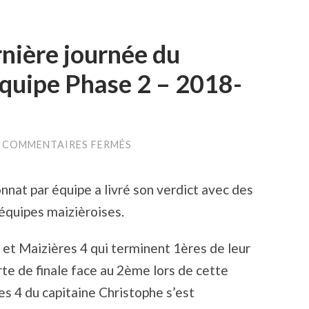
nière journée du
quipe Phase 2 – 2018-
SUR
COMMENTAIRES FERMÉS
FFTT
:
7ÈME
nat par équipe a livré son verdict avec des
ET
DERNIÈRE
équipes maizièroises.
JOURNÉE
DU
CHAMPIONNAT
 et Maizières 4 qui terminent 1ères de leur
PAR
ÉQUIPE
rte de finale face au 2ème lors de cette
PHASE
2
es 4 du capitaine Christophe s’est
–
2018-