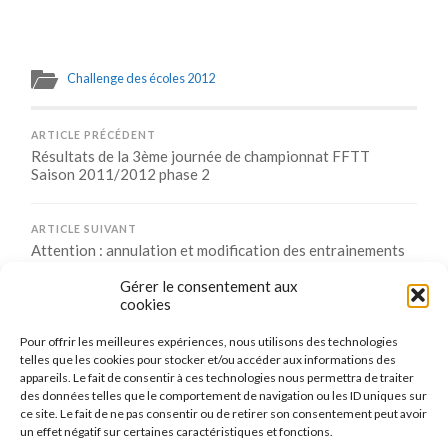
Challenge des écoles 2012
ARTICLE PRÉCÉDENT
Résultats de la 3ème journée de championnat FFTT
Saison 2011/2012 phase 2
ARTICLE SUIVANT
Attention : annulation et modification des entrainements
jeunes le samedi 17/3
Gérer le consentement aux
cookies
Pour offrir les meilleures expériences, nous utilisons des technologies
Comments are closed.
telles que les cookies pour stocker et/ou accéder aux informations des
appareils. Le fait de consentir à ces technologies nous permettra de traiter
des données telles que le comportement de navigation ou les ID uniques sur
ce site. Le fait de ne pas consentir ou de retirer son consentement peut avoir
un effet négatif sur certaines caractéristiques et fonctions.
CONNEXION