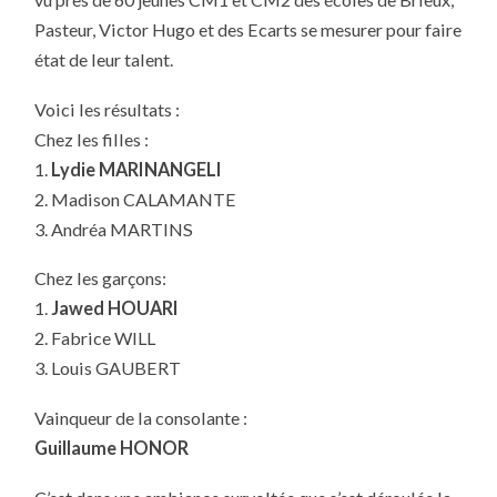
BELLE
JOURNÉE
Pasteur, Victor Hugo et des Ecarts se mesurer pour faire
POUR
NOS
état de leur talent.
CM1-
CM2
Voici les résultats :
Chez les filles :
1.
Lydie MARINANGELI
2. Madison CALAMANTE
3. Andréa MARTINS
Chez les garçons:
1.
Jawed HOUARI
2. Fabrice WILL
3. Louis GAUBERT
Vainqueur de la consolante :
Guillaume HONOR