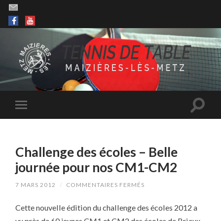
Challenge des écoles – Belle
journée pour nos CM1-CM2
SUR
7 MARS 2012
/
COMMENTAIRES FERMÉS
CHALLENGE
DES
Cette nouvelle édition du challenge des écoles 2012 a
ÉCOLES
–
vu près de 60 jeunes CM1 et CM2 des écoles de Brieux,