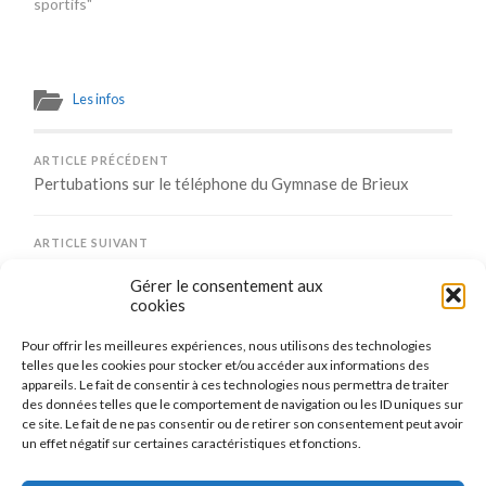
sportifs"
Les infos
ARTICLE PRÉCÉDENT
Pertubations sur le téléphone du Gymnase de Brieux
ARTICLE SUIVANT
Challenge des écoles – Belle journée pour nos CM1-CM2
Gérer le consentement aux
cookies
Pour offrir les meilleures expériences, nous utilisons des technologies
Comments are closed.
telles que les cookies pour stocker et/ou accéder aux informations des
appareils. Le fait de consentir à ces technologies nous permettra de traiter
des données telles que le comportement de navigation ou les ID uniques sur
ce site. Le fait de ne pas consentir ou de retirer son consentement peut avoir
un effet négatif sur certaines caractéristiques et fonctions.
CONNEXION