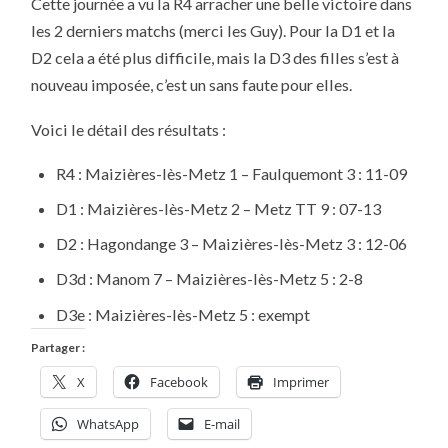
Cette journée a vu la R4 arracher une belle victoire dans
LA
3ÈME
les 2 derniers matchs (merci les Guy). Pour la D1 et la
JOURNÉE
DE
D2 cela a été plus difficile, mais la D3 des filles s’est à
CHAMPIONNAT
FFTT
nouveau imposée, c’est un sans faute pour elles.
SAISON
2011/2012
PHASE
Voici le détail des résultats :
2
R4 : Maizières-lès-Metz 1 – Faulquemont 3 : 11-09
D1 : Maizières-lès-Metz 2 – Metz TT 9 : 07-13
D2 : Hagondange 3 – Maizières-lès-Metz 3 : 12-06
D3d : Manom 7 – Maizières-lès-Metz 5 : 2-8
D3e : Maizières-lès-Metz 5 : exempt
Partager :
X
Facebook
Imprimer
WhatsApp
E-mail