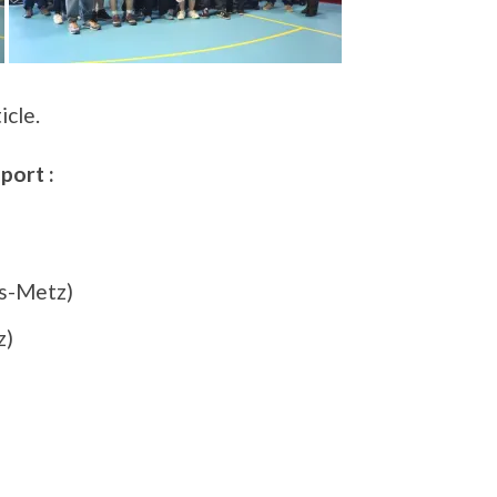
icle.
port :
ès-Metz)
z)
)