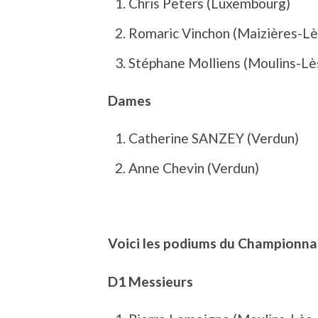
Chris Peters (Luxembourg)
Romaric Vinchon (Maizières-L
Stéphane Molliens (Moulins-L
Dames
Catherine SANZEY (Verdun)
Anne Chevin (Verdun)
Voici les podiums du Championna
D1 Messieurs