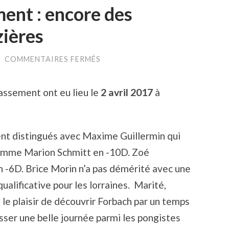
ment : encore des
ières
SUR
/
COMMENTAIRES FERMÉS
FINALES
PAR
CLASSEMENT
assement ont eu lieu le
2 avril 2017
à
:
ENCORE
DES
PODIUMS
POUR
ent distingués avec Maxime Guillermin qui
MAIZIÈRES
comme Marion Schmitt en -10D. Zoé
n -6D. Brice Morin n’a pas démérité avec une
ualificative pour les lorraines. Marité,
le plaisir de découvrir Forbach par un temps
sser une belle journée parmi les pongistes