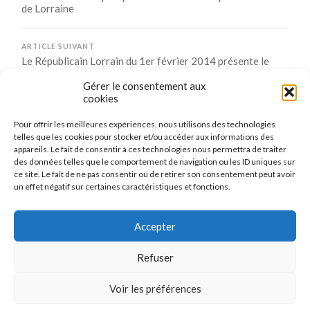
de Lorraine
ARTICLE SUIVANT
Le Républicain Lorrain du 1er février 2014 présente le
comité des jeunes
Gérer le consentement aux
cookies
Pour offrir les meilleures expériences, nous utilisons des technologies
Comments are closed.
telles que les cookies pour stocker et/ou accéder aux informations des
appareils. Le fait de consentir à ces technologies nous permettra de traiter
des données telles que le comportement de navigation ou les ID uniques sur
ce site. Le fait de ne pas consentir ou de retirer son consentement peut avoir
un effet négatif sur certaines caractéristiques et fonctions.
CONNEXION
Se connecter
Accepter
Refuser
Voir les préférences
© 2026
LE TENNIS DE TABLE DE MAIZIÈRES-LÈS-METZ