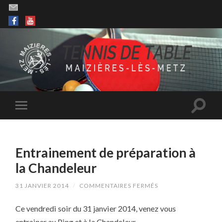
Entrainement de préparation à
la Chandeleur
SUR
31 JANVIER 2014
/
COMMENTAIRES FERMÉS
ENTRAINEMENT
DE
Ce vendredi soir du 31 janvier 2014, venez vous
PRÉPARATION
À
entrainer au Ping et à la Chandeleur…