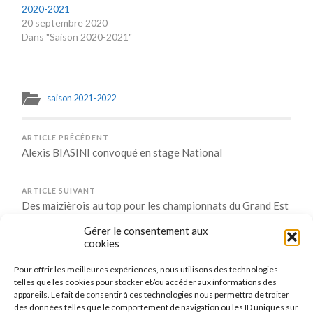
2020-2021
20 septembre 2020
Dans "Saison 2020-2021"
saison 2021-2022
ARTICLE PRÉCÉDENT
Alexis BIASINI convoqué en stage National
ARTICLE SUIVANT
Des maizièrois au top pour les championnats du Grand Est
de Sport Adapté
Gérer le consentement aux
cookies
Pour offrir les meilleures expériences, nous utilisons des technologies
Comments are closed.
telles que les cookies pour stocker et/ou accéder aux informations des
appareils. Le fait de consentir à ces technologies nous permettra de traiter
des données telles que le comportement de navigation ou les ID uniques sur