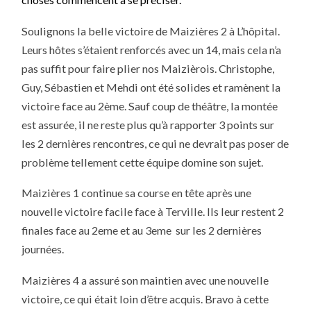
:
5ÈME
JOURNÉE
Soulignons la belle victoire de Maizières 2 à L’hôpital.
DE
CHAMPIONNAT
Leurs hôtes s’étaient renforcés avec un 14, mais cela n’a
FFTT
2021-
pas suffit pour faire plier nos Maizièrois. Christophe,
2022
Guy, Sébastien et Mehdi ont été solides et ramènent la
victoire face au 2ème. Sauf coup de théâtre, la montée
est assurée, il ne reste plus qu’à rapporter 3 points sur
les 2 dernières rencontres, ce qui ne devrait pas poser de
problème tellement cette équipe domine son sujet.
Maizières 1 continue sa course en tête après une
nouvelle victoire facile face à Terville. Ils leur restent 2
finales face au 2eme et au 3eme sur les 2 dernières
journées.
Maizières 4 a assuré son maintien avec une nouvelle
victoire, ce qui était loin d’être acquis. Bravo à cette