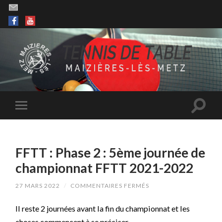
FFTT : Phase 2 : 5ème journée de
championnat FFTT 2021-2022
SUR
27 MARS 2022
/
COMMENTAIRES FERMÉS
FFTT
:
Il reste 2 journées avant la fin du championnat et les
PHASE
2
choses commencent à se préciser.