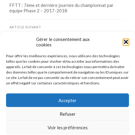
FFTT : 7ème et dernière journée du championnat par
équipe Phase 2 – 2017-2018
ARTICLE SUIVANT
Vos points sont à jour pour le mois d’avril 2018
Gérer le consentement aux
cookies
Pour offrir les meilleures expériences, nous utilisons des technologies
Comments are closed.
telles que les cookies pour stocker et/ou accéder aux informations des
appareils. Le fait de consentir à ces technologies nous permettra de traiter
des données telles que le comportement de navigation ou les ID uniques sur
ce site. Le fait de ne pas consentir ou de retirer son consentement peut avoir
un effet négatif sur certaines caractéristiques et fonctions.
CONNEXION
Se connecter
Accepter
Refuser
Voir les préférences
© 2026
LE TENNIS DE TABLE DE MAIZIÈRES-LÈS-METZ