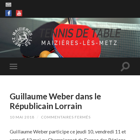
Guillaume Weber dans le
Républicain Lorrain
SUR
10 MAI 2018
/
COMMENTAIRES FERMÉS
GUILLAUME
WEBER
Guillaume Weber participe ce jeudi 10, vendredi 11 et
DANS
LE
samedi 12 mai au Championnat de France des Régions