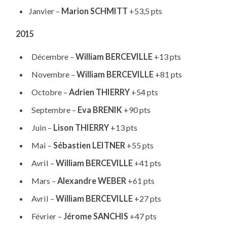
Janvier –
Marion SCHMITT
+53,5 pts
2015
Décembre –
William BERCEVILLE
+13 pts
Novembre –
William BERCEVILLE
+81 pts
Octobre –
Adrien THIERRY
+54 pts
Septembre –
Eva BRENIK
+90 pts
Juin –
Lison THIERRY
+13 pts
Mai –
Sébastien LEITNER
+55 pts
Avril –
William BERCEVILLE
+41 pts
Mars –
Alexandre WEBER
+61 pts
Avril –
William BERCEVILLE
+27 pts
Février –
Jérome SANCHIS
+47 pts