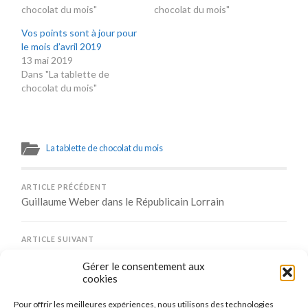
chocolat du mois"
chocolat du mois"
Vos points sont à jour pour
le mois d’avril 2019
13 mai 2019
Dans "La tablette de
chocolat du mois"
La tablette de chocolat du mois
ARTICLE PRÉCÉDENT
Guillaume Weber dans le Républicain Lorrain
ARTICLE SUIVANT
Le Tournoi de Maizières se prépare
Gérer le consentement aux
cookies
Pour offrir les meilleures expériences, nous utilisons des technologies
Comments are closed.