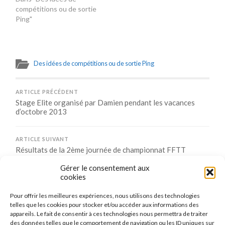
compétitions ou de sortie
Ping"
Des idées de compétitions ou de sortie Ping
ARTICLE PRÉCÉDENT
Stage Elite organisé par Damien pendant les vacances
d’octobre 2013
ARTICLE SUIVANT
Résultats de la 2ème journée de championnat FFTT
Saison 2013/2014 phase 1
Gérer le consentement aux
cookies
Pour offrir les meilleures expériences, nous utilisons des technologies
Comments are closed.
telles que les cookies pour stocker et/ou accéder aux informations des
appareils. Le fait de consentir à ces technologies nous permettra de traiter
des données telles que le comportement de navigation ou les ID uniques sur