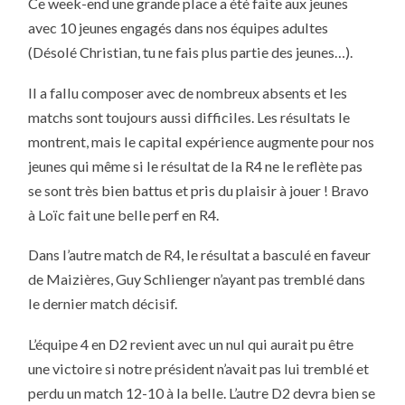
Ce week-end une grande place a été faite aux jeunes
LA
2ÈME
avec 10 jeunes engagés dans nos équipes adultes
JOURNÉE
DE
(Désolé Christian, tu ne fais plus partie des jeunes…).
CHAMPIONNAT
FFTT
SAISON
Il a fallu composer avec de nombreux absents et les
2013/2014
PHASE
matchs sont toujours aussi difficiles. Les résultats le
1
montrent, mais le capital expérience augmente pour nos
jeunes qui même si le résultat de la R4 ne le reflète pas
se sont très bien battus et pris du plaisir à jouer ! Bravo
à Loïc fait une belle perf en R4.
Dans l’autre match de R4, le résultat a basculé en faveur
de Maizières, Guy Schlienger n’ayant pas tremblé dans
le dernier match décisif.
L’équipe 4 en D2 revient avec un nul qui aurait pu être
une victoire si notre président n’avait pas lui tremblé et
perdu un match 12-10 à la belle. L’autre D2 devra bien se