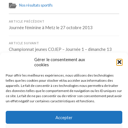
Nos résultats sportifs
ARTICLE PRÉCÉDENT
Journée féminine à Metz le 27 octobre 2013
ARTICLE SUIVANT
Championnat jeunes COJEP – Journée 1 – dimanche 13
octobre 2013 à Mécleuves/Jury
Gérer le consentement aux
cookies
Pour offrir les meilleures expériences, nous utilisons des technologies
Comments are closed.
telles que les cookies pour stocker et/ou accéder aux informations des
appareils. Le fait de consentir à ces technologies nous permettra de traiter
des données telles que le comportement de navigation ou les ID uniques sur
ce site. Le fait de ne pas consentir ou de retirer son consentement peut avoir
un effet négatif sur certaines caractéristiques et fonctions.
CONNEXION
Se connecter
Accepter