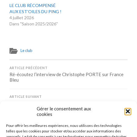
LE CLUB RÉCOMPENSÉ
AUX EST’OILES DU PING !
4 juillet 2026
Dans "Saison 2025/2026"
Le club
ARTICLE PRÉCÉDENT
Ré-écoutez l’interview de Christophe PORTE sur France
Bleu
ARTICLE SUIVANT
Dernière journée du Grand Prix des jeunes à Faulquemont
Gérer le consentement aux
cookies
Pour offrir les meilleures expériences, nous utilisons des technologies
Comments are closed.
telles que les cookies pour stocker et/ou accéder aux informations des
appareils. Le fait de consentir à ces technologies nous permettra de traiter