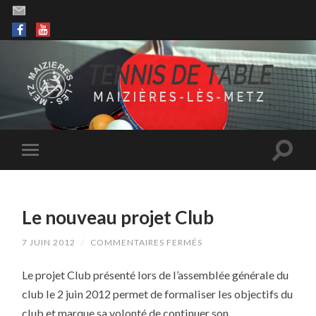
Le nouveau projet Club
SUR
7 JUIN 2012
/
COMMENTAIRES FERMÉS
LE
NOUVEAU
Le projet Club présenté lors de l’assemblée générale du
PROJET
CLUB
club le 2 juin 2012 permet de formaliser les objectifs du
club et marque sa volonté de continuer son