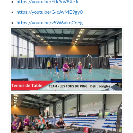
https://youtu.be/Ffk3oV8XeJc
https://youtu.be/G-cAvME9gy0
https://youtu.be/v5W6akqCqYg