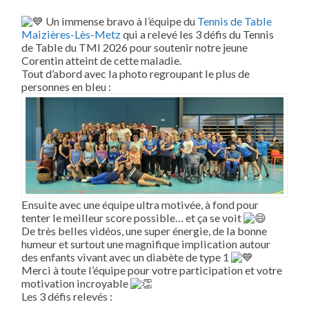
LES
3
Un immense bravo à l’équipe du
Tennis de Table
DÉFIS
Maizières-Lès-Metz
qui a relevé les 3 défis du Tennis
DU
TOUR
de Table du TMI 2026 pour soutenir notre jeune
DU
Corentin atteint de cette maladie.
MONDE
Tout d’abord avec la photo regroupant le plus de
DES
ILOTS
personnes en bleu :
RÉALISÉS
PAR
LE
TT
MAIZIÈRES
POUR
SENSIBILISER
AU
DIABÈTE
DE
TYPE
Ensuite avec une équipe ultra motivée, à fond pour
1
tenter le meilleur score possible… et ça se voit
CHEZ
LES
De très belles vidéos, une super énergie, de la bonne
JEUNES
humeur et surtout une magnifique implication autour
des enfants vivant avec un diabète de type 1
Merci à toute l’équipe pour votre participation et votre
motivation incroyable
Les 3 défis relevés :