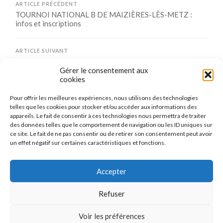
ARTICLE PRÉCÉDENT
TOURNOI NATIONAL B DE MAIZIÈRES-LÈS-METZ :
infos et inscriptions
ARTICLE SUIVANT
3 COUPES POUR TERMINER LA SAISON COJEP !
Gérer le consentement aux
cookies
Pour offrir les meilleures expériences, nous utilisons des technologies
Comments are closed.
telles que les cookies pour stocker et/ou accéder aux informations des
appareils. Le fait de consentir à ces technologies nous permettra de traiter
des données telles que le comportement de navigation ou les ID uniques sur
ce site. Le fait de ne pas consentir ou de retirer son consentement peut avoir
un effet négatif sur certaines caractéristiques et fonctions.
CONNEXION
Se connecter
Accepter
Refuser
Voir les préférences
© 2026
LE TENNIS DE TABLE DE MAIZIÈRES-LÈS-METZ