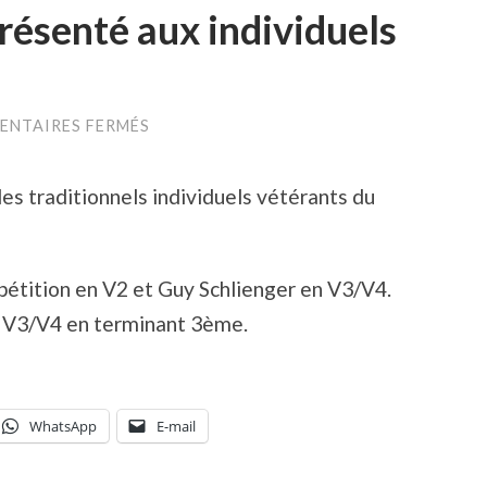
résenté aux individuels
SUR
NTAIRES FERMÉS
MAIZIÈRES
BIEN
REPRÉSENTÉ
es traditionnels individuels vétérants du
AUX
INDIVIDUELS
VÉTÉRANTS
COJEP
étition en V2 et Guy Schlienger en V3/V4.
n V3/V4 en terminant 3ème.
WhatsApp
E-mail