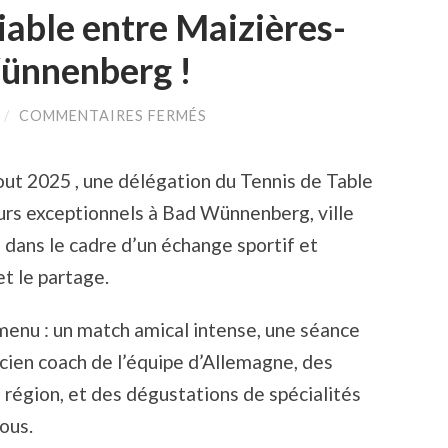
iable entre Maizières-
Wünnenberg !
SUR
/
COMMENTAIRES FERMÉS
UN
ÉCHANGE
INOUBLIABLE
ut 2025 , une délégation du Tennis de Table
ENTRE
MAIZIÈRES-
urs exceptionnels à Bad Wünnenberg, ville
LÈS-
METZ
dans le cadre d’un échange sportif et
ET
BAD
et le partage.
WÜNNENBERG
!
menu : un match amical intense, une séance
cien coach de l’équipe d’Allemagne, des
a région, et des dégustations de spécialités
tous.