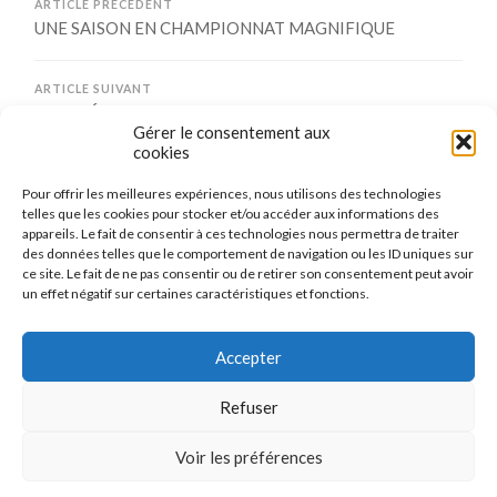
ARTICLE PRÉCÉDENT
UNE SAISON EN CHAMPIONNAT MAGNIFIQUE
ARTICLE SUIVANT
JOURNÉE PORTES OUVERTES TENNIS DE TABLE
Gérer le consentement aux
cookies
Pour offrir les meilleures expériences, nous utilisons des technologies
Comments are closed.
telles que les cookies pour stocker et/ou accéder aux informations des
appareils. Le fait de consentir à ces technologies nous permettra de traiter
des données telles que le comportement de navigation ou les ID uniques sur
ce site. Le fait de ne pas consentir ou de retirer son consentement peut avoir
un effet négatif sur certaines caractéristiques et fonctions.
CONNEXION
Se connecter
Accepter
Refuser
Voir les préférences
© 2026
LE TENNIS DE TABLE DE MAIZIÈRES-LÈS-METZ