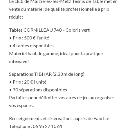
Le club de Maizières-lès-Metz Tennis de Table met en
DE
MATÉRIEL
vente du matériel de qualité professionnelle à prix
–
JUSQU’À
réduit :
ÉPUISEMENT
DES
STOCKS
Tables CORNILLEAU 740 – Coloris vert
!
• Prix : 500 € l’unité
• 4 tables disponibles
Matériel haut de gamme, idéal pour la pratique
intensive !
Séparations TIBHAR (2,33 m de long)
• Prix : 20 € l’unité
• 70 séparations disponibles
Parfaites pour délimiter vos aires de jeu ou organiser
vos espaces.
Renseignements et réservations auprès de Fabrice
Téléphone : 06 95 27 10 61